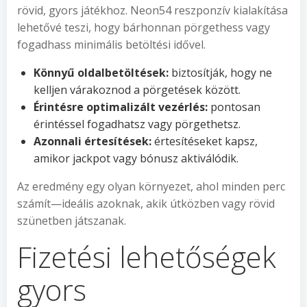
rövid, gyors játékhoz. Neon54 reszponzív kialakítása
lehetővé teszi, hogy bárhonnan pörgethess vagy
fogadhass minimális betöltési idővel.
Könnyű oldalbetöltések:
biztosítják, hogy ne
kelljen várakoznod a pörgetések között.
Érintésre optimalizált vezérlés:
pontosan
érintéssel fogadhatsz vagy pörgethetsz.
Azonnali értesítések:
értesítéseket kapsz,
amikor jackpot vagy bónusz aktiválódik.
Az eredmény egy olyan környezet, ahol minden perc
számít—ideális azoknak, akik útközben vagy rövid
szünetben játszanak.
Fizetési lehetőségek
gyors