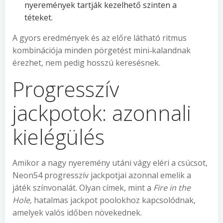
nyeremények tartják kezelhető szinten a
téteket.
A gyors eredmények és az előre látható ritmus
kombinációja minden pörgetést mini‑kalandnak
érezhet, nem pedig hosszú keresésnek.
Progresszív
jackpotok: azonnali
kielégülés
Amikor a nagy nyeremény utáni vágy eléri a csúcsot,
Neon54 progresszív jackpotjai azonnal emelik a
játék színvonalát. Olyan címek, mint a
Fire in the
Hole
, hatalmas jackpot poolokhoz kapcsolódnak,
amelyek valós időben növekednek.