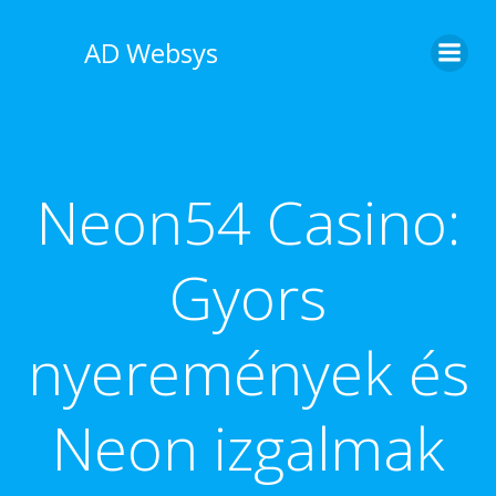
Aller
au
AD Websys
contenu
Neon54 Casino:
Gyors
nyeremények és
Neon izgalmak