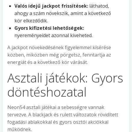
Valós idejű jackpot frissítések:
láthatod,
ahogy a szám növekszik, amint a következő
kör elkezdődik.
Gyors kifizetési lehetőségek:
nyereményeidet azonnal kiveheted.
A jackpot növekedésének figyelemmel kísérése
közben, miközben még pörgetsz, fenntartja az
energiát és a következő kör várását.
Asztali játékok: Gyors
döntéshozatal
Neon54 asztali játékai a sebességre vannak
tervezve. A blackjack és rulett változatok rövidített
fogadási ablakokkal és gyors osztói akciókkal
működnek.