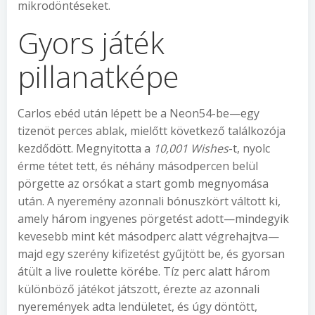
mikrodöntéseket.
Gyors játék
pillanatképe
Carlos ebéd után lépett be a Neon54-be—egy
tizenöt perces ablak, mielőtt következő találkozója
kezdődött. Megnyitotta a
10,001 Wishes
-t, nyolc
érme tétet tett, és néhány másodpercen belül
pörgette az orsókat a start gomb megnyomása
után. A nyeremény azonnali bónuszkört váltott ki,
amely három ingyenes pörgetést adott—mindegyik
kevesebb mint két másodperc alatt végrehajtva—
majd egy szerény kifizetést gyűjtött be, és gyorsan
átült a live roulette körébe. Tíz perc alatt három
különböző játékot játszott, érezte az azonnali
nyeremények adta lendületet, és úgy döntött,