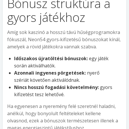
Bónusz struktúra a
gyors játékhoz
Amíg sok kaszinó a hosszú távú hűségprogramokra
fókuszál, Neon54 gyors‑kifizetésű bónuszokat kínál,
amelyek a rövid játékokra vannak szabva.
Időszakos újratöltési bónuszok:
egy játék
során aktiválhatók.
Azonnali ingyenes pörgetések:
nyerő
szériát követően aktiválódnak.
Nincs hosszú fogadási követelmény:
gyors
kifizetést tesz lehetővé.
Ha egyenesen a nyeremény felé szeretnél haladni,
anélkül, hogy bonyolult feltételeket kellene
olvasnod, ezek a bónuszok természetesen illenek a
magas energiaszintű játékstílushoz.