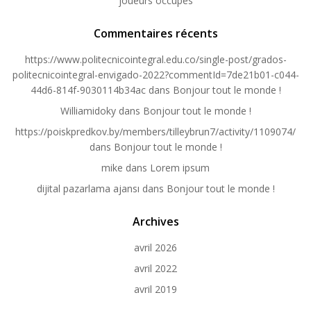
joueurs occupés
Commentaires récents
https://www.politecnicointegral.edu.co/single-post/grados-
politecnicointegral-envigado-2022?commentId=7de21b01-c044-
44d6-814f-9030114b34ac
dans
Bonjour tout le monde !
Williamidoky
dans
Bonjour tout le monde !
https://poiskpredkov.by/members/tilleybrun7/activity/1109074/
dans
Bonjour tout le monde !
mike
dans
Lorem ipsum
dijital pazarlama ajansı
dans
Bonjour tout le monde !
Archives
avril 2026
avril 2022
avril 2019