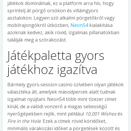
játékok dominálnak, ez a platform arra hív, hogy
sprintelj át pörgő orsókon és villámgyors
asztalokon. Legyen szó alkalmi pörgetőkről vagy
mobilrajongókról útközben,
Neon54
kialakítása
azoknak kedvez, akik rövid, izgalmas pillanatokban
találják meg a szórakozást.
Játékpaletta gyors
játékhoz igazítva
Bármely gyors‑session casino szívében olyan játékok
választéka áll, amelyek másodpercek alatt tudnak
izgalmat nyújtani. Neon54 több mint tízezer címet
kínál, de a valódi vonzerő a magas sebességű
nyerőgépekben rejlik, mint például
10,001 Wishes
és
Fire in the Hole
. Ezek a címek rövid köridőket,
minimális várakozási időket a pörgetések között és